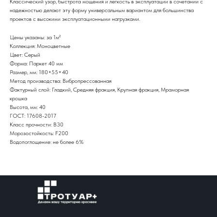
Классический узор, быстрота мощения и легкость в эксплуатации в сочетании с
надежностью делают эту форму универсальным вариантом для большинства
проектов с высокими эксплуатационными нагрузками.
Цены указаны: за 1м²
Коллекция: Моноцветные
Цвет: Серый
Форма: Паркет 40 мм
Размер, мм: 180×55×40
Метод производства: Вибропрессованная
Фактурный слой: Гладкий, Средняя фракция, Крупная фракция, Мраморная
крошка
Высота, мм: 40
ГОСТ: 17608-2017
Класс прочности: В30
Морозостойкость: F200
Водопоглощение: не более 6%