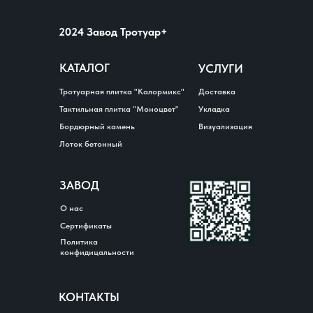
2024 Завод Тротуар+
КАТАЛОГ
УСЛУГИ
Тротуарная плитка "Калормикс"
Доставка
Тактильная плитка "Моноцвет"
Укладка
Бордюрный камень
Визуализация
Каталог
Лоток бетонный
Главная
Галерея
О нас
Контакты
ЗАВОД
О нас
Сертификаты
Политика
конфидицальности
КОНТАКТЫ