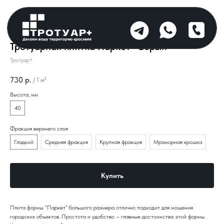
Тротуарная плитка Паркет "Серый"
Тротуар+
730
р.
/
1 м²
Высота, мм
40
Фракция верхнего слоя
Гладкий
Средняя фракция
Крупная фракция
Мраморная крошка
Купить
Плита формы "Паркет" большого размера отлично подходит для мощения
городских объектов. Простота и удобство – главные достоинства этой формы.