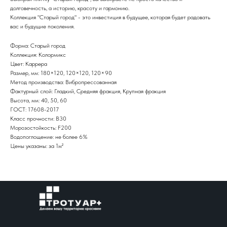
долговечность, а историю, красоту и гармонию.
Коллекция "Старый город" - это инвестиция в будущее, которая будет радовать
вас и будущие поколения.
Форма: Старый город
Коллекция: Колормикс
Цвет: Каррера
Размер, мм: 180×120, 120×120, 120×90
Метод производства: Вибропрессованная
Фактурный слой: Гладкий, Средняя фракция, Крупная фракция
Высота, мм: 40, 50, 60
ГОСТ: 17608-2017
Класс прочности: В30
Морозостойкость: F200
Водопоглощение: не более 6%
Цены указаны: за 1м²
Каталог
Главная
Галерея
О нас
Контакты