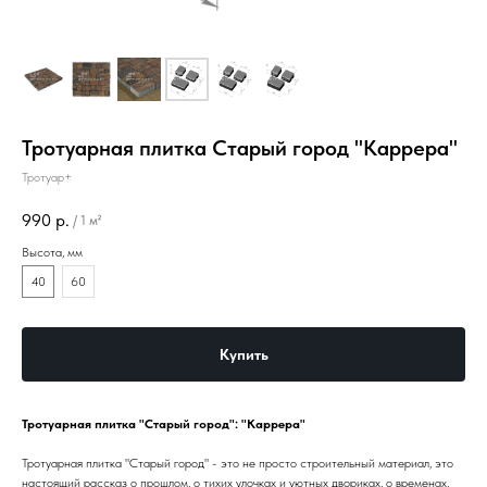
Тротуарная плитка Старый город "Каррера"
Тротуар+
990
р.
/
1 м²
Высота, мм
40
60
Купить
Тротуарная плитка "Старый город": "Каррера"
Тротуарная плитка "Старый город" - это не просто строительный материал, это
настоящий рассказ о прошлом, о тихих улочках и уютных двориках, о временах,