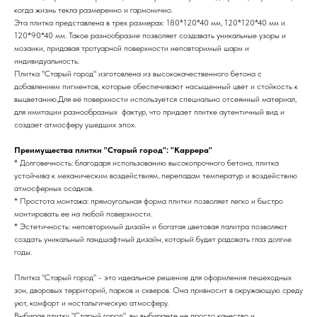
когда жизнь текла размеренно и гармонично.
Эта плитка представлена в трех размерах: 180*120*40 мм, 120*120*40 мм и
120*90*40 мм. Такое разнообразие позволяет создавать уникальные узоры и
мозаики, придавая тротуарной поверхности неповторимый шарм и
индивидуальность.
Плитка "Старый город" изготовлена из высококачественного бетона с
добавлением пигментов, которые обеспечивают насыщенный цвет и стойкость к
выцветанию.Для её поверхности используется специально отсеянный материал,
для имитации разнообразных фактур, что придает плитке аутентичный вид и
создает атмосферу ушедших эпох.
Преимущества плитки "Старый город": "Каррера"
* Долговечность: благодаря использованию высокопрочного бетона, плитка
устойчива к механическим воздействиям, перепадам температур и воздействию
атмосферных осадков.
* Простота монтажа: прямоугольная форма плитки позволяет легко и быстро
монтировать ее на любой поверхности.
* Эстетичность: неповторимый дизайн и богатая цветовая палитра позволяют
создать уникальный ландшафтный дизайн, который будет радовать глаз долгие
годы.
Плитка "Старый город" - это идеальное решение для оформления пешеходных
зон, дворовых территорий, парков и скверов. Она привносит в окружающую среду
уют, комфорт и ностальгическую атмосферу.
Выбирая плитку "Старый город", вы выбираете не просто качество и