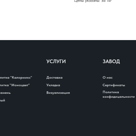
Цены указаны: за 1м²
УСЛУГИ
ЗАВОД
плитка "Калормикс"
Доставка
О нас
плитка "Моноцвет"
Укладка
Сертификаты
Политика
камень
Визуализация
конфидицальности
ный