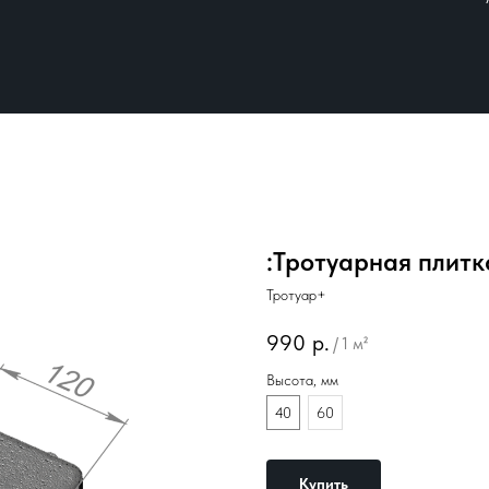
:Тротуарная плитк
Тротуар+
990
р.
/
1 м²
Высота, мм
40
60
Купить