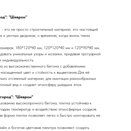
род": "Шеврон"
 - это не просто строительный материал, это настоящий
х и уютных двориках, о временах, когда жизнь текла
размерах: 180*120*40 мм, 120*120*40 мм и 120*90*40 мм.
давать уникальные узоры и мозаики, придавая тротуарной
 индивидуальность.
на из высококачественного бетона с добавлением
 насыщенный цвет и стойкость к выцветанию.Для её
льно отсеянный материал, для имитации разнообразных
нтичный вид и создает атмосферу ушедших эпох.
город": "Шеврон"
ьзованию высокопрочного бетона, плитка устойчива к
падам температур и воздействию атмосферных осадков.
я форма плитки позволяет легко и быстро монтировать ее
айн и богатая цветовая палитра позволяют создать