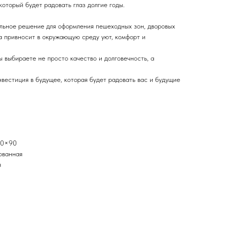
оторый будет радовать глаз долгие годы.
альное решение для оформления пешеходных зон, дворовых
а привносит в окружающую среду уют, комфорт и
ы выбираете не просто качество и долговечность, а
нвестиция в будущее, которая будет радовать вас и будущие
120×90
ованная
я