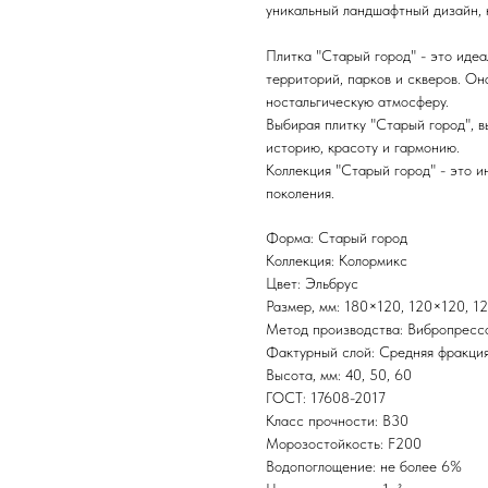
уникальный ландшафтный дизайн, к
Плитка "Старый город" - это иде
территорий, парков и скверов. Он
ностальгическую атмосферу.
Выбирая плитку "Старый город", в
историю, красоту и гармонию.
Коллекция "Старый город" - это и
поколения.
Форма: Старый город
Коллекция: Колормикс
Цвет: Эльбрус
Размер, мм: 180×120, 120×120, 
Метод производства: Вибропресс
Фактурный слой: Средняя фракци
Высота, мм: 40, 50, 60
ГОСТ: 17608-2017
Класс прочности: В30
Морозостойкость: F200
Водопоглощение: не более 6%