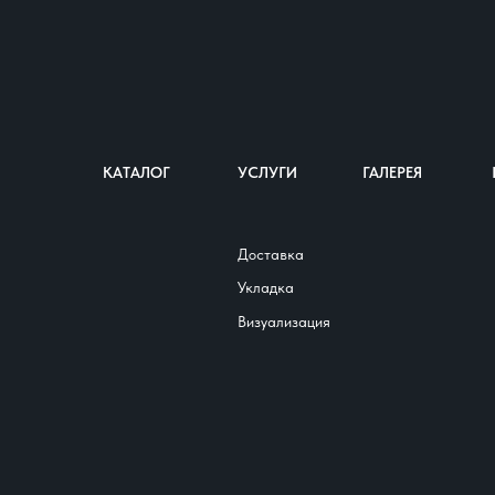
Все
Тротуарная плитка "Калормикс"
Тротуарная плитка "Моноцвет"
Бордюрный камень
Лоток бетонный
КАТАЛОГ
УСЛУГИ
ГАЛЕРЕЯ
Доставка
Укладка
Визуализация