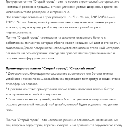
Тротуарная плитка "Старый город" - это не просто строительный материал, это
настоящий рассказ о прошлом, о тихих улочках и уютных двориках, о временах,
когда жизнь текла размеренно и гармонично.
Эта плитка представлена в трех размерах: 180*120*40 мм, 120*120*40 мм и
120*90*40 мм. Такое разнообразие позволяет создавать уникальные узоры и
мозаики, придавая тротуарной поверхности неповторимый шарм и
индивидуальность.
Плитка "Старый город" изготовлена из высококачественного бетона с
добавлением пигментов, которые обеспечивают насыщенный цвет и стойкость к
выцветанию.Для её поверхности используется специально отсеянный материал,
для имитации разнообразных фактур, что придает плитке аутентичный вид и
создает атмосферу ушедших эпох.
Преимущества плитки "Старый город": "Снежный закат"
* Долговечность: благодаря использованию высокопрочного бетона, плитка
устойчива к механическим воздействиям, перепадам температур и воздействию
атмосферных осадков.
* Простота монтажа: прямоугольная форма плитки позволяет легко и быстро
монтировать ее на любой поверхности.
* Эстетичность: неповторимый дизайн и богатая цветовая палитра позволяют
создать уникальный ландшафтный дизайн, который будет радовать глаз долгие
годы.
Плитка "Старый город" - это идеальное решение для оформления пешеходных
зон, дворовых территорий, парков и скверов. Она привносит в окружающую среду