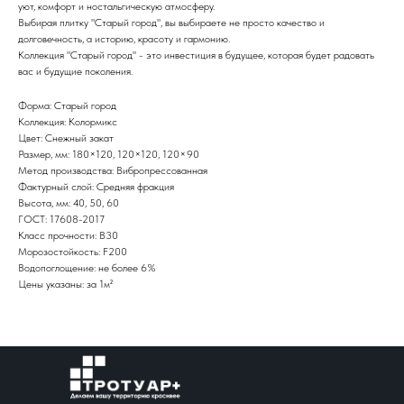
уют, комфорт и ностальгическую атмосферу.
Выбирая плитку "Старый город", вы выбираете не просто качество и
долговечность, а историю, красоту и гармонию.
Коллекция "Старый город" - это инвестиция в будущее, которая будет радовать
вас и будущие поколения.
Форма: Старый город
Коллекция: Колормикс
Цвет: Снежный закат
Размер, мм: 180×120, 120×120, 120×90
Метод производства: Вибропрессованная
Фактурный слой: Средняя фракция
Высота, мм: 40, 50, 60
ГОСТ: 17608-2017
Класс прочности: В30
Морозостойкость: F200
Водопоглощение: не более 6%
Цены указаны: за 1м²
Каталог
Главная
Галерея
О нас
Контакты