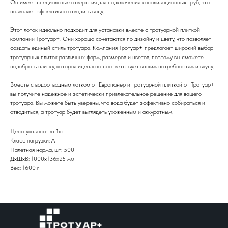
Он имеет специальные отверстия для подключения канализационных труб, что
позволяет эффективно отводить воду.
Этот лоток идеально подходит для установки вместе с тротуарной плиткой
компании Тротуар+. Они хорошо сочетаются по дизайну и цвету, что позволяет
создать единый стиль тротуара. Компания Тротуар+ предлагает широкий выбор
тротуарных плиток различных форм, размеров и цветов, поэтому вы сможете
подобрать плитку, которая идеально соответствует вашим потребностям и вкусу.
Вместе с водоотводным лотком от Европанер и тротуарной плиткой от Тротуар+
вы получите надежное и эстетически привлекательное решение для вашего
тротуара. Вы можете быть уверены, что вода будет эффективно собираться и
отводиться, а тротуар будет выглядеть ухоженным и аккуратным.
Цены указаны: за 1шт
Класс нагрузки: А
Палетная норма, шт: 500
ДxШxВ: 1000x136x25 мм
Вес: 1600 г